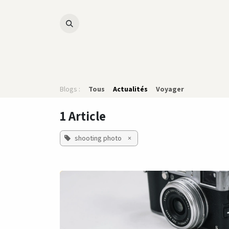
Se rendre au contenu
Accueil
B10 Inclusive Business Network
Événem
Blogs :
Tous
Actualités
Voyager
1 Article
shooting photo
×