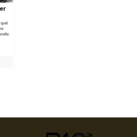
er
 quel
tre
nelle.