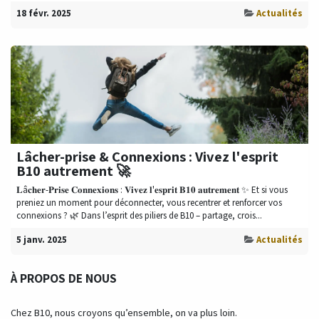
18 févr. 2025
Actualités
Lâcher-prise & Connexions : Vivez l'esprit
B10 autrement 🚀
𝐋â𝐜𝐡𝐞𝐫-𝐏𝐫𝐢𝐬𝐞 𝐂𝐨𝐧𝐧𝐞𝐱𝐢𝐨𝐧𝐬 : 𝐕𝐢𝐯𝐞𝐳 𝐥'𝐞𝐬𝐩𝐫𝐢𝐭 𝐁𝟏𝟎 𝐚𝐮𝐭𝐫𝐞𝐦𝐞𝐧𝐭 ✨ Et si vous
preniez un moment pour déconnecter, vous recentrer et renforcer vos
connexions ? 🌿 Dans l’esprit des piliers de B10 – partage, crois...
5 janv. 2025
Actualités
À PROPOS DE NOUS
Chez B10, nous croyons qu’ensemble, on va plus loin.